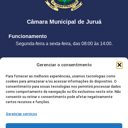
Câmara Municipal de Juruá
Funcionamento
Segunda-feira a sexta-feira, das 08:00 às 14:00.
Contato
Gerenciar o consentimento
Telefone:
(92) 98208-2755
Para fornecer as melhores experiências, usamos tecnologias como
E-mail:
camarajurua@gmail.com
cookies para armazenar e/ou acessar informações do dispositivo. O
consentimento para essas tecnologias nos permitirá processar dados
Endereço:
Rua Francisco de Paula, 85. Centro / CEP:
como comportamento de navegação ou IDs exclusivos neste site. Não
consentir ou retirar o consentimento pode afetar negativamente
69.520-000
certos recursos e funções.
Gerenciar serviços
Redes Sociais