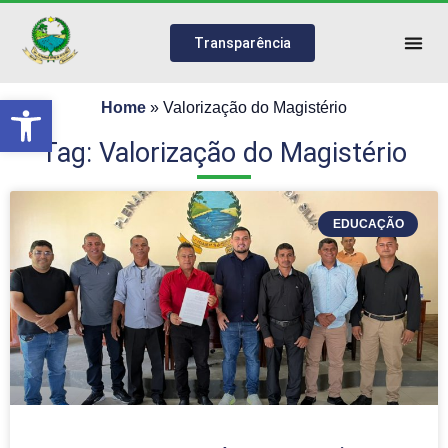
Transparência
Abrir a barra de ferramentas
Home
»
Valorização do Magistério
Tag: Valorização do Magistério
EDUCAÇÃO