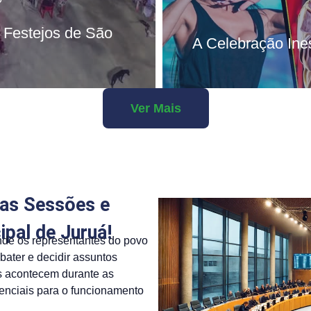
 Festejos de São
A Celebração Ine
Ver Mais
as Sessões e
pal de Juruá!
de os representantes do povo
bater e decidir assuntos
s acontecem durante as
enciais para o funcionamento