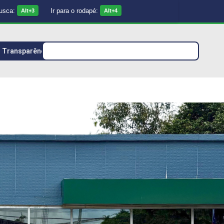
busca:
Ir para o rodapé:
Alt+3
Alt+4
Transparência