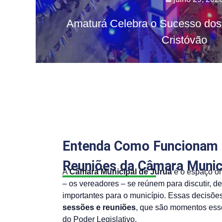
Amaturá Celebra o Sucesso dos
Cristóvão
Entenda Como Funcionam 
Reuniões da Câmara Munici
A
Câmara Municipal de Juruá
é o espaço on
– os vereadores – se reúnem para discutir, de
importantes para o município. Essas decisõe
sessões e reuniões
, que são momentos ess
do Poder Legislativo.