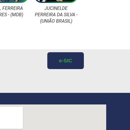
UCINELDE
JADER DAMASCENO
AQUILES CAETANO
RA DA SILVA -
MOTA - (PT)
DA SILVA - (PP)
ÃO BRASIL)
e-SIC