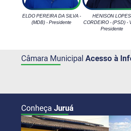
AQUILES CAETANO
IDERNON LIMA
ELINO FERREIR
DA SILVA - (PP)
MESQUITA - (PSD)
SILVA - (UNI
ELDO PEREIRA DA SILVA -
HENISON LOPE
BRASIL)
(MDB) - Presidente
CORDEIRO - (PSD) - V
Presidente
Câmara Municipal
Acesso à In
Conheça
Juruá