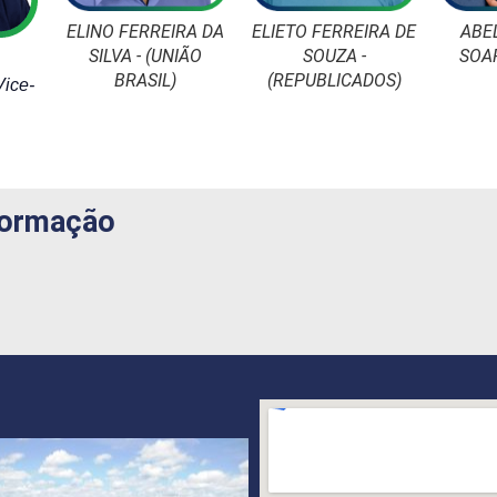
A DA
ELIETO FERREIRA DE
ABEL FERREIRA
J
ÃO
SOUZA -
SOARES - (MDB)
PERREI
S
(REPUBLICADOS)
(UNI
ice-
formação