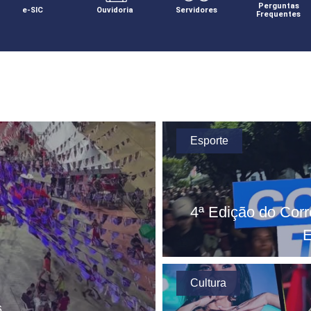
Perguntas
e-SIC
Ouvidoria
Servidores
Frequentes
Esporte
4ª Edição do Cor
E
Cultura
6