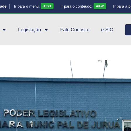
dade
Ir para o menu:
Ir para o conteúdo:
Ir para a 
Alt+1
Alt+2
Legislação
Fale Conosco
e-SIC