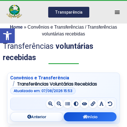
Transparência
Home
»
Convênios e Transferências / Transferências
Abrir a barra de ferramentas
voluntárias recebidas
Transferências
voluntárias
recebidas