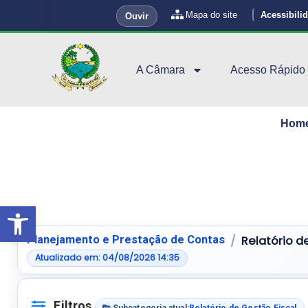
Mapa do site
Acessibili
Ouvir
A Câmara
Acesso Rápido
Hom
Abrir a barra de ferramentas