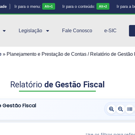
dade
Ir para o menu:
Ir para o conteúdo:
Ir para a 
Alt+1
Alt+2
Legislação
Fale Conosco
e-SIC
e
»
Planejamento e Prestação de Contas / Relatório de Gestão 
Relatório
de Gestão Fiscal