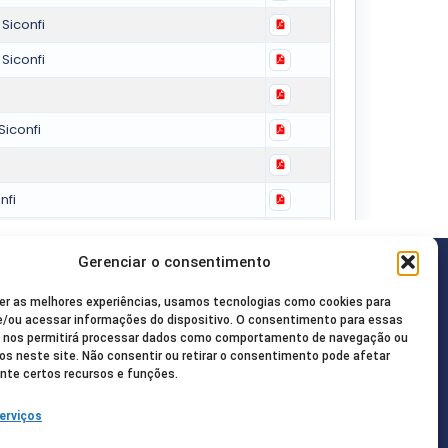
Gerenciar o consentimento
Redes Sociais
er as melhores experiências, usamos tecnologias como cookies para
08-2755
/ou acessar informações do dispositivo. O consentimento para essas
s nos permitirá processar dados como comportamento de navegação ou
vos neste site. Não consentir ou retirar o consentimento pode afetar
ua@gmail.com
te certos recursos e funções.
ncisco de Paula, 85.
erviços
20-000