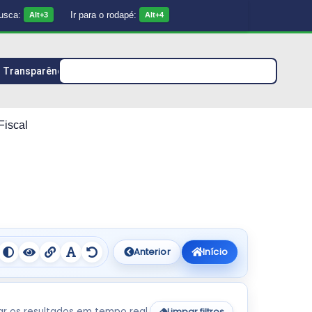
busca:
Ir para o rodapé:
Alt+3
Alt+4
Transparência
Fiscal