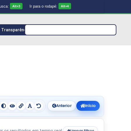
busca:
Ir para o rodapé:
Alt+3
Alt+4
Transparência