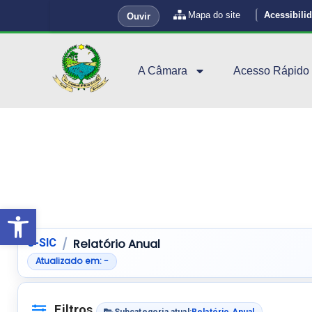
Mapa do site
Acessibili
Ouvir
A Câmara
Acesso Rápido
Abrir a barra de ferramentas