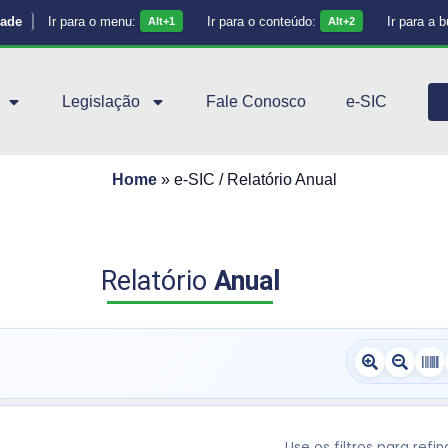
dade
Ir para o menu:
Ir para o conteúdo:
Ir para a 
Alt+1
Alt+2
Legislação
Fale Conosco
e-SIC
Home
»
e-SIC / Relatório Anual
Relatório
Anual