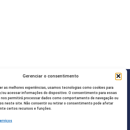
Gerenciar o consentimento
Redes Sociais
er as melhores experiências, usamos tecnologias como cookies para
08-2755
/ou acessar informações do dispositivo. O consentimento para essas
s nos permitirá processar dados como comportamento de navegação ou
vos neste site. Não consentir ou retirar o consentimento pode afetar
ua@gmail.com
te certos recursos e funções.
ncisco de Paula, 85.
erviços
20-000