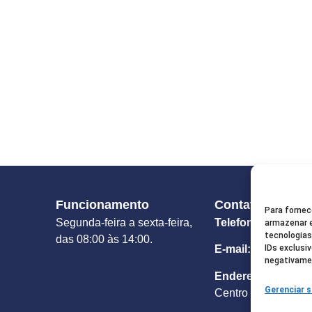
Funcionamento
Contato
Para fornec
Segunda-feira a sexta-feira,
Telefone:
(92) 982
armazenar e
tecnologia
das 08:00 às 14:00.
IDs exclusi
E-mail:
camarajur
negativamen
Endereço:
Rua Fra
Gerenciar s
Centro / CEP: 69.5