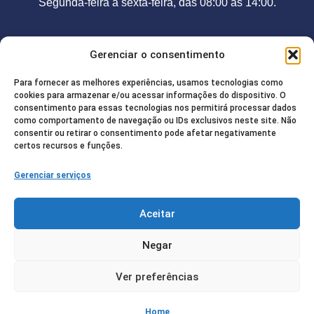
Segunda-feira a sexta-feira, das 08:00 às 14:00.
Contato
Gerenciar o consentimento
Telefone:
(92) 98208-2755
Para fornecer as melhores experiências, usamos tecnologias como
E-mail:
camarajurua@gmail.com
cookies para armazenar e/ou acessar informações do dispositivo. O
consentimento para essas tecnologias nos permitirá processar dados
Endereço:
Rua Francisco de Paula, 85. Centro / CEP:
como comportamento de navegação ou IDs exclusivos neste site. Não
consentir ou retirar o consentimento pode afetar negativamente
69.520-000
certos recursos e funções.
Gerenciar serviços
Redes Sociais
Aceitar
Negar
© Copyright 2025 | Todos os direitos
Ver preferências
reservados – Câmara Municipal de Juruá |
Desenvolvido pelo
Diretório Digital
Política de Privacidade
Home