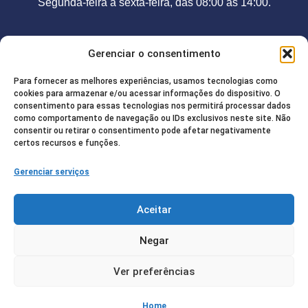
Segunda-feira a sexta-feira, das 08:00 às 14:00.
Contato
Gerenciar o consentimento
Telefone:
(92) 98208-2755
Para fornecer as melhores experiências, usamos tecnologias como
E-mail:
camarajurua@gmail.com
cookies para armazenar e/ou acessar informações do dispositivo. O
consentimento para essas tecnologias nos permitirá processar dados
Endereço:
Rua Francisco de Paula, 85. Centro / CEP:
como comportamento de navegação ou IDs exclusivos neste site. Não
consentir ou retirar o consentimento pode afetar negativamente
69.520-000
certos recursos e funções.
Gerenciar serviços
Redes Sociais
Aceitar
Negar
© Copyright 2025 | Todos os direitos
Ver preferências
reservados – Câmara Municipal de Juruá |
Desenvolvido pelo
Diretório Digital
Política de Privacidade
Home