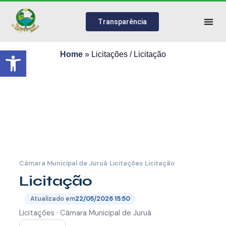
Transparência
Abrir a barra de ferramentas
Home
»
Licitações / Licitação