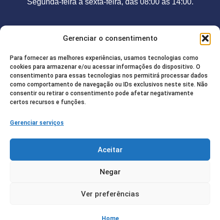
Segunda-feira a sexta-feira, das 08:00 às 14:00.
Contato
Gerenciar o consentimento
Telefone:
(92) 98208-2755
Para fornecer as melhores experiências, usamos tecnologias como
E-mail:
camarajurua@gmail.com
cookies para armazenar e/ou acessar informações do dispositivo. O
consentimento para essas tecnologias nos permitirá processar dados
Endereço:
Rua Francisco de Paula, 85. Centro / CEP:
como comportamento de navegação ou IDs exclusivos neste site. Não
consentir ou retirar o consentimento pode afetar negativamente
69.520-000
certos recursos e funções.
Gerenciar serviços
Redes Sociais
Aceitar
Negar
© Copyright 2025 | Todos os direitos
Ver preferências
reservados – Câmara Municipal de Juruá |
Desenvolvido pelo
Diretório Digital
Política de Privacidade
Home