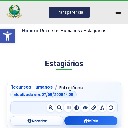
Transparência
Abrir a barra de ferramentas
Home
»
Recursos Humanos / Estagiários
Estagiários