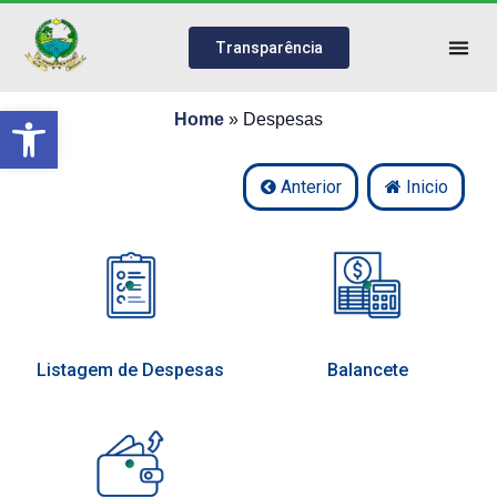
Transparência
Abrir a barra de ferramentas
Home
»
Despesas