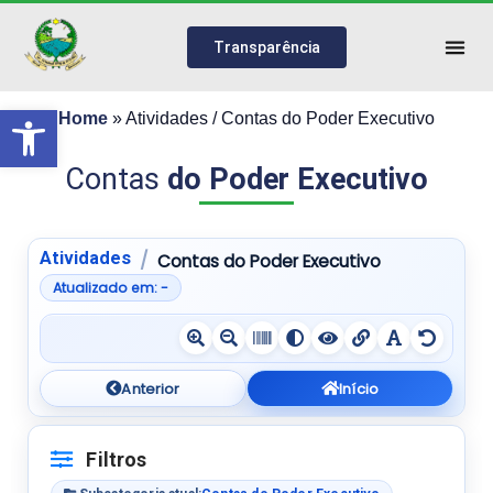
Transparência
Abrir a barra de ferramentas
Home
»
Atividades / Contas do Poder Executivo
Contas
do Poder Executivo