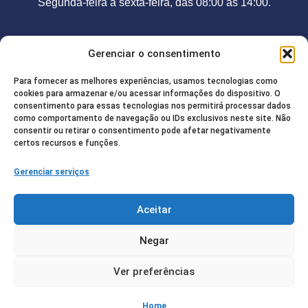
Segunda-feira a sexta-feira, das 08:00 às 14:00.
Contato
Gerenciar o consentimento
Telefone:
(92) 98208-2755
Para fornecer as melhores experiências, usamos tecnologias como
E-mail:
camarajurua@gmail.com
cookies para armazenar e/ou acessar informações do dispositivo. O
consentimento para essas tecnologias nos permitirá processar dados
Endereço:
Rua Francisco de Paula, 85. Centro / CEP:
como comportamento de navegação ou IDs exclusivos neste site. Não
consentir ou retirar o consentimento pode afetar negativamente
69.520-000
certos recursos e funções.
Gerenciar serviços
Redes Sociais
Aceitar
Negar
© Copyright 2025 | Todos os direitos
Ver preferências
reservados – Câmara Municipal de Juruá |
Desenvolvido pelo
Diretório Digital
Política de Privacidade
Home