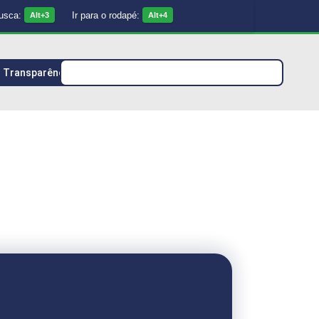
busca:
Ir para o rodapé:
Alt+3
Alt+4
Transparência