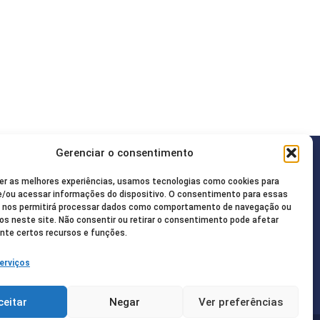
Gerenciar o consentimento
Redes Sociais
er as melhores experiências, usamos tecnologias como cookies para
08-2755
/ou acessar informações do dispositivo. O consentimento para essas
s nos permitirá processar dados como comportamento de navegação ou
vos neste site. Não consentir ou retirar o consentimento pode afetar
ua@gmail.com
te certos recursos e funções.
ncisco de Paula, 85.
erviços
20-000
ceitar
Negar
Ver preferências