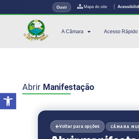
Mapa do site
Acessibili
Ouvir
A Câmara
Acesso Rápido
Abrir
Manifestação
Abrir a barra de ferramentas