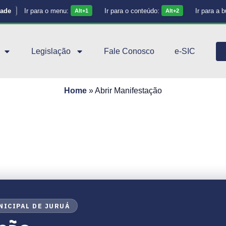
dade
Ir para o menu:
Ir para o conteúdo:
Ir para a 
Alt+1
Alt+2
Legislação
Fale Conosco
e-SIC
Home
»
Abrir Manifestação