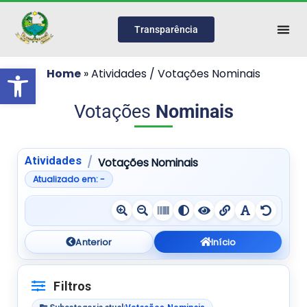
Transparência
Abrir a barra de ferramentas
Home
»
Atividades / Votações Nominais
Votações
Nominais