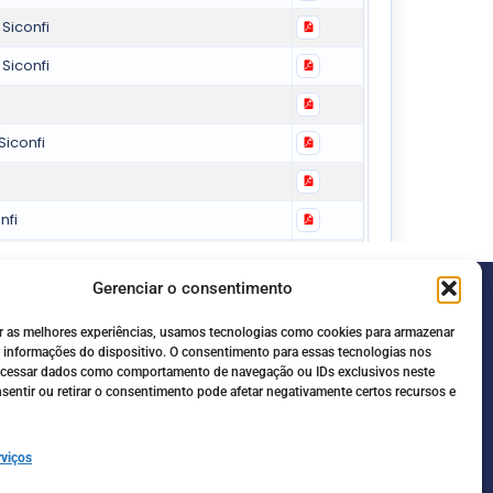
Gerenciar o consentimento
Redes Sociais
r as melhores experiências, usamos tecnologias como cookies para armazenar
8208-2755
 informações do dispositivo. O consentimento para essas tecnologias nos
rocessar dados como comportamento de navegação ou IDs exclusivos neste
rua@gmail.com
nsentir ou retirar o consentimento pode afetar negativamente certos recursos e
ancisco de Paula,
 69.520-000
rviços