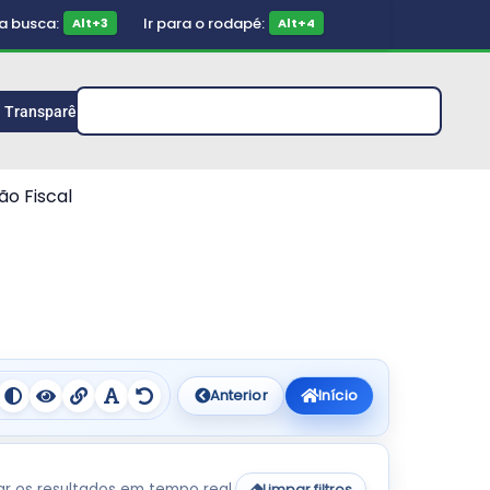
 a busca:
Ir para o rodapé:
Alt+3
Alt+4
Transparência
ão Fiscal