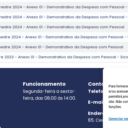
Funcionamento
Contato
Para fornece
Segunda-feira a sexta-
Telefone:
(92) 9
e/ou acessar
permitirá p
feira, das 08:00 às 14:00.
E-mail:
camaraju
site. Não co
funções.
Endereço:
Rua Fr
85. Centro / CEP:
Gerenciar se