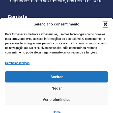
Segunda-feira a sexta-feira, das 08:00 às 14:00.
Contato
Telefone:
(92) 98208-2755
Gerenciar o consentimento
E-mail:
camarajurua@gmail.com
Para fornecer as melhores experiências, usamos tecnologias como cookies
para armazenar e/ou acessar informações do dispositivo. O consentimento
Endereço:
Rua Francisco de Paula, 85. Centro /
para essas tecnologias nos permitirá processar dados como comportamento
CEP: 69.520-000
de navegação ou IDs exclusivos neste site. Não consentir ou retirar o
consentimento pode afetar negativamente certos recursos e funções.
Redes Sociais
Gerenciar serviços
Aceitar
Negar
© Copyright 2025 | Todos os direitos
Ver preferências
reservados – Câmara Municipal de Juruá
| Desenvolvido pelo
Diretório Digital
Política de Privacidade
Home